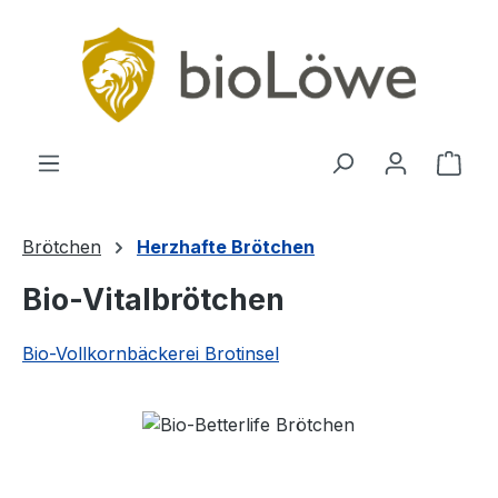
Zum Hauptinhalt springen
Ware
Brötchen
Herzhafte Brötchen
Bio-Vitalbrötchen
Bio-Vollkornbäckerei Brotinsel
Bildergalerie überspringen