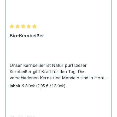
Durchschnittliche Bewertung von 5 von 5 Sternen
Bio-Kernbeißer
Unser Kernbeißer ist Natur pur! Dieser
Kernbeißer gibt Kraft für den Tag. Die
verschiedenen Kerne und Mandeln sind in Honig
gebettet. Zutaten: Kürbiskerne*,
Inhalt:
9 Stück
(2,05 € / 1 Stück)
Sonnenblumenkerne*, MANDELN*,
Rohrohrzucker*, Pflanzenmargarine*,
DINKELMEHL Typ 630*, Weinsteinbackpulver,
Maltodextrin*, Palmöl*, Honig*,
MILCHPULVER*, Sojalecithin*, Steinsalz *aus