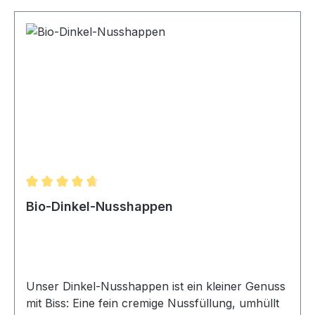
26,46 g davon gesättigte Fettsäuren 15,58 g
Kohlenhydrate 46,74 g davon Zucker 15,33 g
Ballaststoffe 7,21 g Eiweiß 7,16 g Salz 1,72 g
Hinweis: Natürliche Schwankungen durch
handwerkliche Herstellung möglich.
Durchschnittliche Bewertung von 4.75 von 5 Sternen
Bio-Dinkel-Nusshappen
Unser Dinkel-Nusshappen ist ein kleiner Genuss
mit Biss: Eine fein cremige Nussfüllung, umhüllt