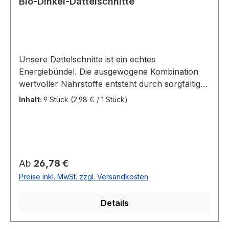
Bio-Dinkel-Dattelschnitte
Unsere Dattelschnitte ist ein echtes
Energiebündel. Die ausgewogene Kombination
wertvoller Nährstoffe entsteht durch sorgfältig
ausgewählte Bio-Zutaten. Ideal als Snack für
Inhalt:
9 Stück
(2,98 € / 1 Stück)
zwischendurch – und als Begleiter bei
körperlichen wie geistigen Tätigkeiten. Zutaten:
HAFERFLOCKEN*, BUTTER*,
DINKELVOLLKORNMEHL*, DINKELMEHL Typ
630*, Datteln*, Manioksirup*, Honig*,
Regulärer Preis:
Ab
26,78 €
Kokosflocken*, Zimt*, Steinsalz *aus kontrolliert
Preise inkl. MwSt. zzgl. Versandkosten
biologischem Anbau Zertifiziert durch: DE-ÖKO-
013 Inhalt: 9 Stück Mindesthaltbarkeit: 2 Wochen
Details
bei optimaler Lagerung Nährwerte Nährwert
Menge Brennwert 1952,97 kJ / 466,46 kcal Fett