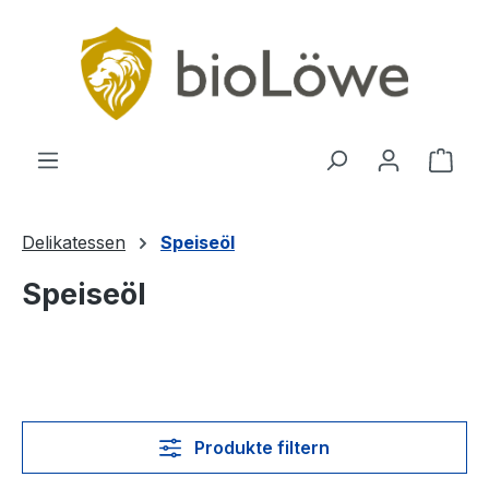
Zum Hauptinhalt springen
Ware
Delikatessen
Speiseöl
Speiseöl
Produkte filtern