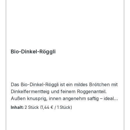
Bio-Dinkel-Röggli
Das Bio-Dinkel-Röggli ist ein mildes Brötchen mit
Dinkelfermentteig und feinem Roggenanteil.
Außen knusprig, innen angenehm saftig – ideal
zum Frühstück, als Snack oder zum herzhaften
Inhalt:
2 Stück
(1,44 € / 1 Stück)
Belegen. Wie lieben Sie Brötchen, bzw.
Croissants? Zart und süß oder knusprig und
herzhaft? Bei bioLöwe finden Sie für jeden